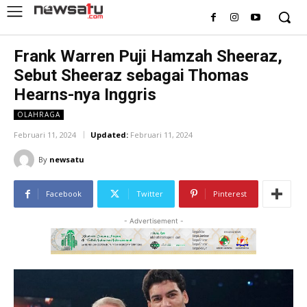
Frank Warren Puji Hamzah Sheeraz,
Sebut Sheeraz sebagai Thomas
Hearns-nya Inggris
OLAHRAGA
Februari 11, 2024
Updated:
Februari 11, 2024
By
newsatu
Facebook
Twitter
Pinterest
- Advertisement -