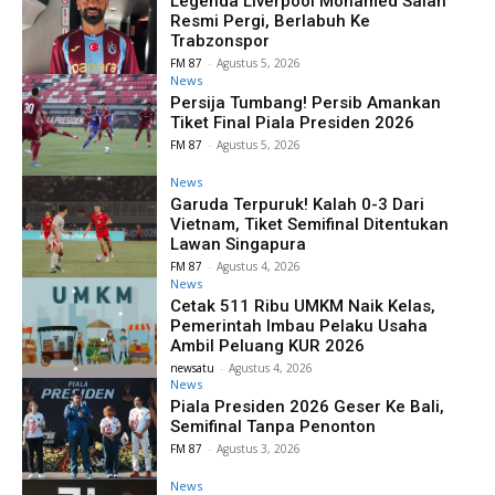
Legenda Liverpool Mohamed Salah
Resmi Pergi, Berlabuh Ke
Trabzonspor
FM 87
-
Agustus 5, 2026
News
Persija Tumbang! Persib Amankan
Tiket Final Piala Presiden 2026
FM 87
-
Agustus 5, 2026
News
Garuda Terpuruk! Kalah 0-3 Dari
Vietnam, Tiket Semifinal Ditentukan
Lawan Singapura
FM 87
-
Agustus 4, 2026
News
Cetak 511 Ribu UMKM Naik Kelas,
Pemerintah Imbau Pelaku Usaha
Ambil Peluang KUR 2026
newsatu
-
Agustus 4, 2026
News
Piala Presiden 2026 Geser Ke Bali,
Semifinal Tanpa Penonton
FM 87
-
Agustus 3, 2026
News