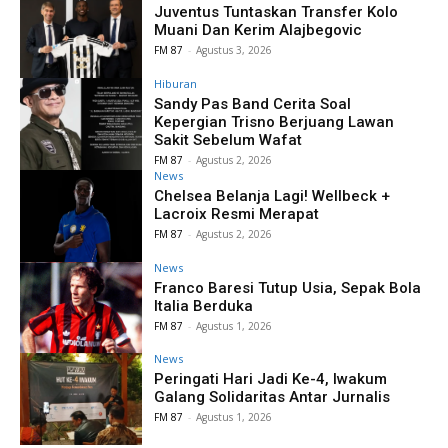
Juventus Tuntaskan Transfer Kolo
Muani Dan Kerim Alajbegovic
FM 87
-
Agustus 3, 2026
Hiburan
Sandy Pas Band Cerita Soal
Kepergian Trisno Berjuang Lawan
Sakit Sebelum Wafat
FM 87
-
Agustus 2, 2026
News
Chelsea Belanja Lagi! Wellbeck +
Lacroix Resmi Merapat
FM 87
-
Agustus 2, 2026
News
Franco Baresi Tutup Usia, Sepak Bola
Italia Berduka
FM 87
-
Agustus 1, 2026
News
Peringati Hari Jadi Ke-4, Iwakum
Galang Solidaritas Antar Jurnalis
FM 87
-
Agustus 1, 2026