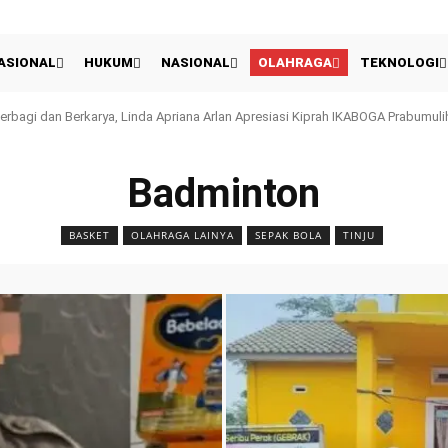
ASIONAL
HUKUM
NASIONAL
OLAHRAGA
TEKNOLOGI
gi dan Berkarya, Linda Apriana Arlan Apresiasi Kiprah IKABOGA Prabumulih
 UEFA Tetap Ancam Boikot Piala Dunia Meski Gianni Infantino Meminta Maaf
Badminton
BASKET
OLAHRAGA LAINYA
SEPAK BOLA
TINJU