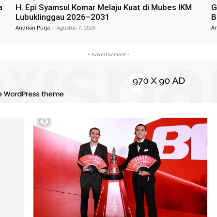
a
H. Epi Syamsul Komar Melaju Kuat di Mubes IKM
G
Lubuklinggau 2026–2031
B
Andrian Purja
-
Agustus 7, 2026
An
- Advertisement -