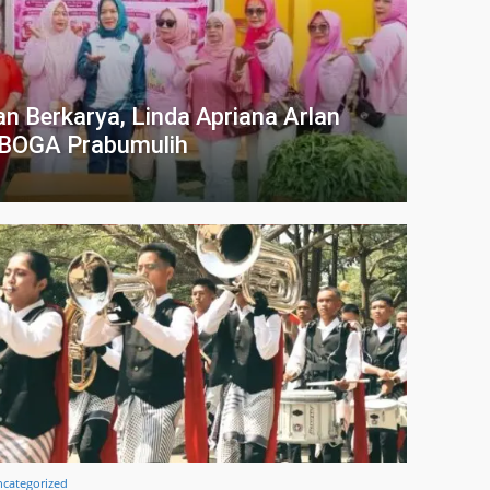
n Berkarya, Linda Apriana Arlan
KABOGA Prabumulih
categorized