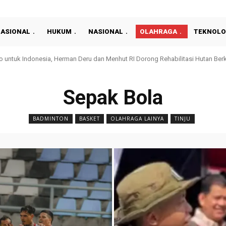
NASIONAL
HUKUM
NASIONAL
OLAHRAGA
TEKNOLO
uk Indonesia, Herman Deru dan Menhut RI Dorong Rehabilitasi Hutan Berkela
nan Pertanahan yang Profesional, Kantah Prabumulih Gelar Sosialisasi
Sepak Bola
BADMINTON
BASKET
OLAHRAGA LAINYA
TINJU