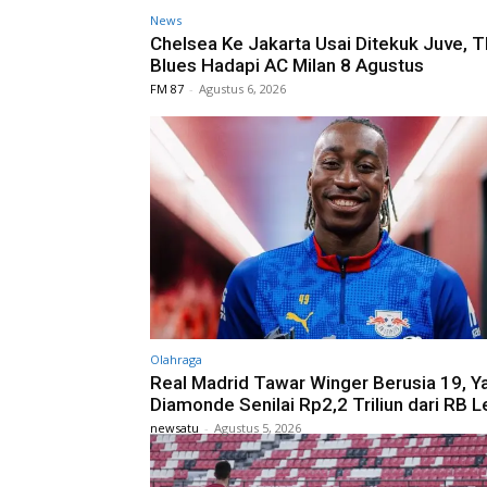
News
Chelsea Ke Jakarta Usai Ditekuk Juve, 
Blues Hadapi AC Milan 8 Agustus
FM 87
-
Agustus 6, 2026
Olahraga
Real Madrid Tawar Winger Berusia 19, Y
Diamonde Senilai Rp2,2 Triliun dari RB L
newsatu
-
Agustus 5, 2026