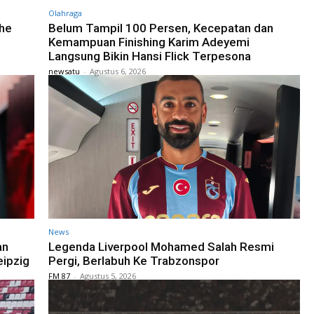
Olahraga
The
Belum Tampil 100 Persen, Kecepatan dan
Kemampuan Finishing Karim Adeyemi
Langsung Bikin Hansi Flick Terpesona
newsatu
-
Agustus 6, 2026
News
an
Legenda Liverpool Mohamed Salah Resmi
eipzig
Pergi, Berlabuh Ke Trabzonspor
FM 87
-
Agustus 5, 2026