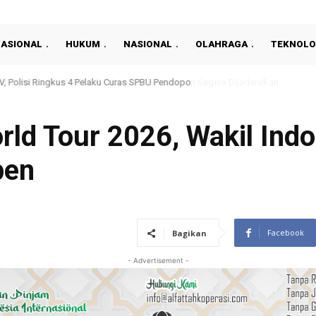
NASIONAL
HUKUM
NASIONAL
OLAHRAGA
TEKNOLO
, Polisi Ringkus 4 Pelaku Curas SPBU Pendopo
d Tour 2026, Wakil Indo
pen
Facebook
Bagikan
- Advertisement -