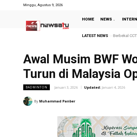
Minggu, Agustus 9, 2026
HOME
NEWS
INTER
LATEST NEWS
Berbekal CCTV
Awal Musim BWF Worl
Turun di Malaysia O
Januari 3, 2026
Updated:
Januari 4, 2026
BADMINTON
By
Muhammad Panber