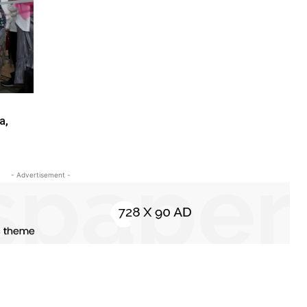
a,
- Advertisement -