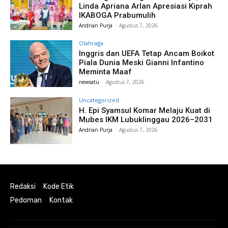
Linda Apriana Arlan Apresiasi Kiprah
IKABOGA Prabumulih
Andrian Purja
-
Agustus 7, 2026
Olahraga
Inggris dan UEFA Tetap Ancam Boikot
Piala Dunia Meski Gianni Infantino
Meminta Maaf
newsatu
-
Agustus 7, 2026
Uncategorized
H. Epi Syamsul Komar Melaju Kuat di
Mubes IKM Lubuklinggau 2026–2031
Andrian Purja
-
Agustus 7, 2026
Redaksi
Kode Etik
Pedoman
Kontak