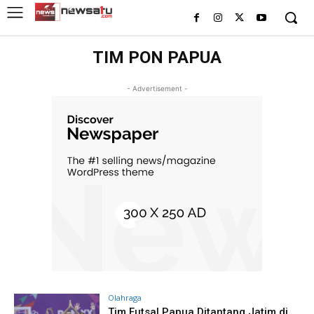
TIM PON PAPUA
- Advertisement -
Olahraga
Tim Futsal Papua Ditantang Jatim di