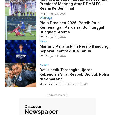
Presiden! Menang Atas DPMM FC,
Resmi Ke Semifinal
FM 87
-
Juli 29, 2026
Olahraga
Piala Presiden 2026: Persib Raih
Kemenangan Perdana, Gol Tunggal
Bungkam Arema
FM 87
-
Juli 26, 2026
News
Mariano Peralta Pilih Persib Bandung,
Sepakati Kontrak Dua Tahun
FM 87
-
Juli 21, 2026
Hukum
Detik-detik Tersangka Ujaran
Kebencian Viral Resbob Diciduk Polisi
di Semarang!
Muhammad Panber
-
Desember 16, 2025
- Advertisement -