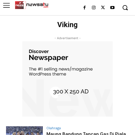
Viking
- Advertisement -
Olahraga
Maung Bandung Tancap Gas Di Piala