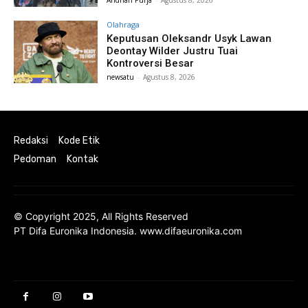
Olahraga
Keputusan Oleksandr Usyk Lawan
Deontay Wilder Justru Tuai
Kontroversi Besar
newsatu
-
Agustus 8, 2026
Redaksi
Kode Etik
Pedoman
Kontak
© Copyright 2025, All Rights Reserved
PT Difa Euronika Indonesia. www.difaeuronika.com