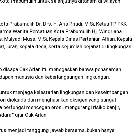
Kota Prabumulih untuk selanjutnya ditanam di wilayah
ta Prabumulih Dr. Drs. H. Aris Priadi, M.Si, Ketua TP PKK
Dharma Wanita Persatuan Kota Prabumulih Hj. Windriana
 Mulyadi Musa, M.Si, Kepala Dinas Pertanian Alfian, Kepala
, lurah, kepala desa, serta sejumlah pejabat di lingkungan
ab disapa Cak Arlan itu menegaskan bahwa penanaman
idupan manusia dan keberlangsungan lingkungan.
untuk menjaga kelestarian lingkungan dan keseimbangan
n dioksida dan menghasilkan oksigen yang sangat
a berfungsi mencegah erosi, mengurangi risiko banjir,
ara,” ujar Cak Arlan.
us menjadi tanggung jawab bersama, bukan hanya