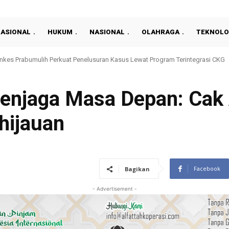
NASIONAL
HUKUM
NASIONAL
OLAHRAGA
TEKNOLO
 DKP Bengkulu Digeledah KPK, Penyidik Amankan Dokumen dan Barang Elekt
enjaga Masa Depan: Cak 
hijauan
Facebook
Bagikan
- Advertisement -