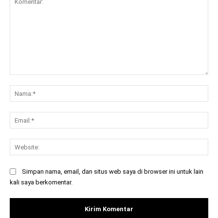
Komentar:
Na
Ema
Web
Simpan nama, email, dan situs web saya di browser ini untuk lain
kali saya berkomentar.