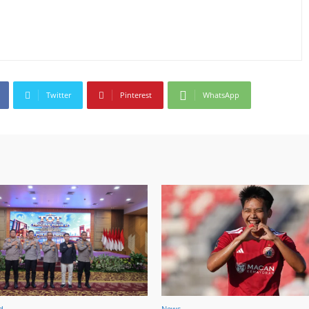
Twitter
Pinterest
WhatsApp
d
News