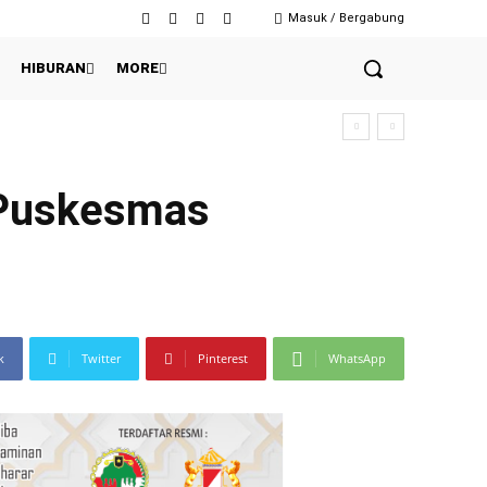
Masuk / Bergabung
HIBURAN
MORE
 Puskesmas
k
Twitter
Pinterest
WhatsApp