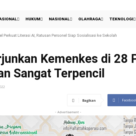
ASIONAL
HUKUM
NASIONAL
OLAHRAGA
TEKNOLOGI
rkuat Literasi AI, Ratusan Personel Siap Sosialisasi ke Sekolah
Presiden 2026: Persija Kalahkan Arema 3-1 Dan Raih Peringkat Ketiga
erjunkan Kemenkes di 28
an Sangat Terpencil
022
Faceboo
Bagikan
- Advertisement -