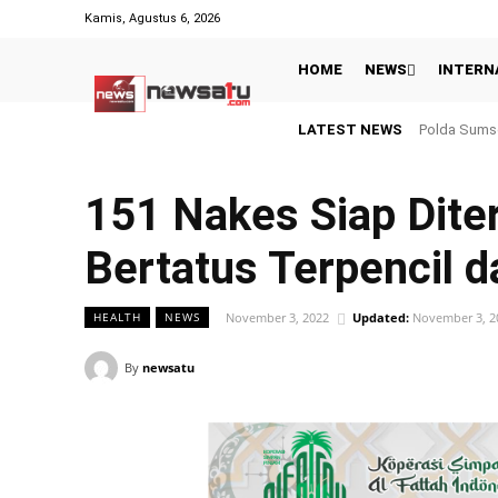
Kamis, Agustus 6, 2026
HOME
NEWS
INTERN
LATEST NEWS
Polda Sumsel Pe
Hasil Piala 
151 Nakes Siap Dit
Bertatus Terpencil d
November 3, 2022
Updated:
November 3, 2
HEALTH
NEWS
By
newsatu