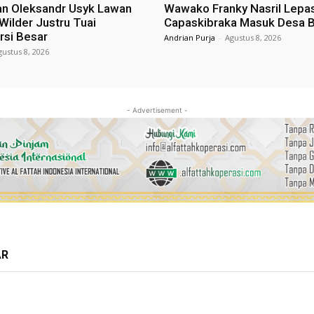
n Oleksandr Usyk Lawan
Wawako Franky Nasril Lepa
Wilder Justru Tuai
Capaskibraka Masuk Desa 
rsi Besar
Andrian Purja
-
Agustus 8, 2026
gustus 8, 2026
- Advertisement -
AR