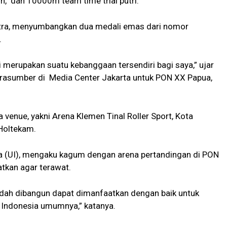
n, dan 10000m team time trial putri.
utra, menyumbangkan dua medali emas dari nomor
.
 merupakan suatu kebanggaan tersendiri bagi saya,” ujar
arasumber di Media Center Jakarta untuk PON XX Papua,
venue, yakni Arena Klemen Tinal Roller Sport, Kota
Holtekam.
ia (UI), mengaku kagum dengan arena pertandingan di PON
tkan agar terawat.
dah dibangun dapat dimanfaatkan dengan baik untuk
Indonesia umumnya,” katanya.