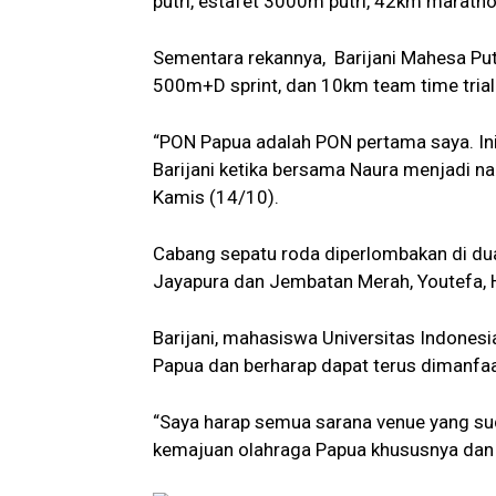
putri, estafet 3000m putri, 42km maratho
Sementara rekannya, Barijani Mahesa P
500m+D sprint, dan 10km team time trial
“PON Papua adalah PON pertama saya. Ini
Barijani ketika bersama Naura menjadi n
Kamis (14/10).
Cabang sepatu roda diperlombakan di dua 
Jayapura dan Jembatan Merah, Youtefa, 
Barijani, mahasiswa Universitas Indones
Papua dan berharap dapat terus dimanfaa
“Saya harap semua sarana venue yang su
kemajuan olahraga Papua khususnya dan 