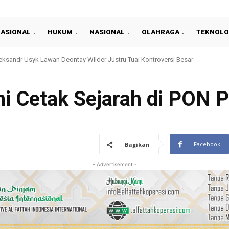
NASIONAL
HUKUM
NASIONAL
OLAHRAGA
TEKNOLO
ndr Usyk Lawan Deontay Wilder Justru Tuai Kontroversi Besar
y Nasril Lepas 36 Capaskibraka Masuk Desa Bahagia
Ini Cetak Sejarah di PON 
Facebook
Bagikan
- Advertisement -