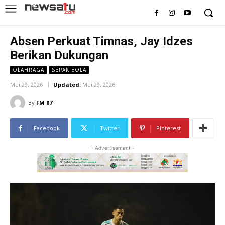
Absen Perkuat Timnas, Jay Idzes
Berikan Dukungan
OLAHRAGA
SEPAK BOLA
Mei 29, 2026
Updated:
Mei 29, 2026
By
FM 87
Facebook
Twitter
Pinterest
- Advertisement -