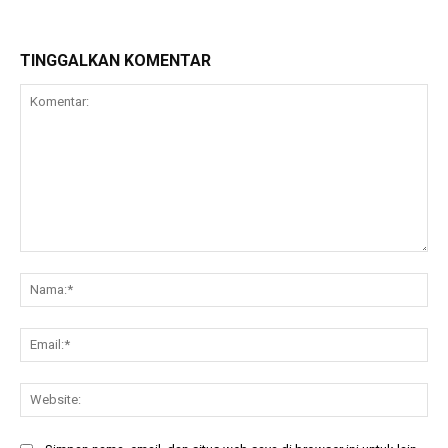
TINGGALKAN KOMENTAR
Komentar:
Na
Ema
Web