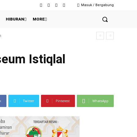
Masuk / Bergabung
HIBURAN
MORE
eum Istiqlal
k
Twitter
Pinterest
WhatsApp