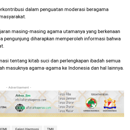
 berkontribusi dalam penguatan moderasi beragama
 masyarakat.
r ajaran masing-masing agama utamanya yang berkenaan
ara pengunjung diharapkan memperoleh informasi bahwa
t.
formasi tentang kitab suci dan perlengkapan ibadah semua
rah masuknya agama-agama ke Indonesia dan hal lainnya.
- Advertisement -
BQMI
Galeri Harmoni
TMII