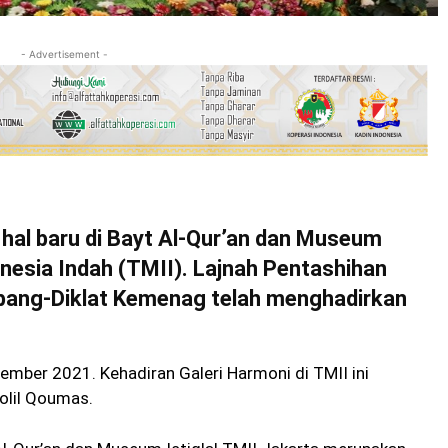
- Advertisement -
al baru di Bayt Al-Qur’an dan Museum
onesia Indah (TMII). Lajnah Pentashihan
tbang-Diklat Kemenag telah menghadirkan
sember 2021. Kehadiran Galeri Harmoni di TMII ini
olil Qoumas.