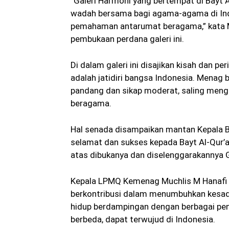
“Galeri Harmoni yang bertempat di Bayt 
wadah bersama bagi agama-agama di In
pemahaman antarumat beragama,” kata M
pembukaan perdana galeri ini.
Di dalam galeri ini disajikan kisah dan
adalah jatidiri bangsa Indonesia. Menag 
pandang dan sikap moderat, saling men
beragama.
Hal senada disampaikan mantan Kepala 
selamat dan sukses kepada Bayt Al-Qur’
atas dibukanya dan diselenggarakannya G
Kepala LPMQ Kemenag Muchlis M Hanafi b
berkontribusi dalam menumbuhkan kesa
hidup berdampingan dengan berbagai pe
berbeda, dapat terwujud di Indonesia.