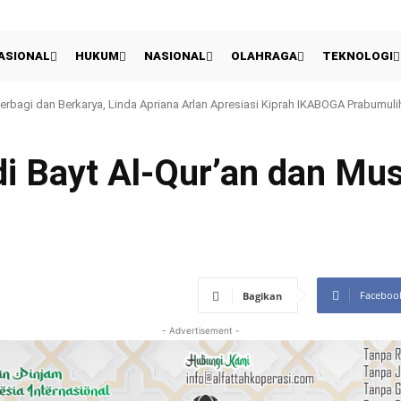
ASIONAL
HUKUM
NASIONAL
OLAHRAGA
TEKNOLOGI
gi dan Berkarya, Linda Apriana Arlan Apresiasi Kiprah IKABOGA Prabumulih
 UEFA Tetap Ancam Boikot Piala Dunia Meski Gianni Infantino Meminta Maaf
i Bayt Al-Qur’an dan Mus
Faceboo
Bagikan
- Advertisement -