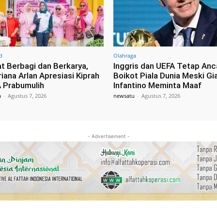
d
Olahraga
 Berbagi dan Berkarya,
Inggris dan UEFA Tetap An
iana Arlan Apresiasi Kiprah
Boikot Piala Dunia Meski Gi
 Prabumulih
Infantino Meminta Maaf
a
-
Agustus 7, 2026
newsatu
-
Agustus 7, 2026
- Advertisement -