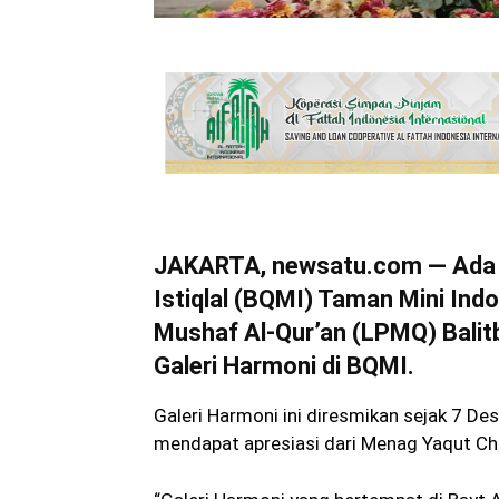
JAKARTA, newsatu.com — Ada h
Istiqlal (BQMI) Taman Mini Ind
Mushaf Al-Qur’an (LPMQ) Bali
Galeri Harmoni di BQMI.
Galeri Harmoni ini diresmikan sejak 7 De
mendapat apresiasi dari Menag Yaqut Ch