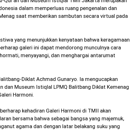
Al-Qur’an dan Museum Istiqlal TMII Jakarta merupakan
donesia dalam memperluas ruang pengenalan dan
enag saat memberikan sambutan secara virtual pada
 peristiwa yang menunjukkan kenyataan bahwa keragamaan
berharap galeri ini dapat mendorong munculnya cara
ghormati, menyayangi, dan menghargai antarumat
Balitbang-Diklat Achmad Gunaryo. Ia mengucapkan
an dan Museum Istiqlal LPMQ Balitbang Diklat Kemenag
aleri Harmoni.
erharap kehadiran Galeri Harmoni di TMII akan
daran bersama bahwa sebagai bangsa yang majemuk,
nganut agama dan dengan latar belakang suku yang