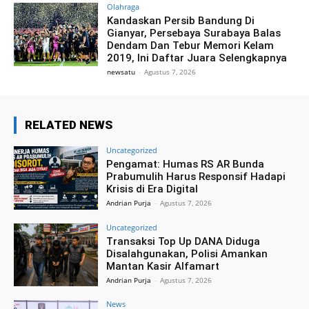
Olahraga
Kandaskan Persib Bandung Di
Gianyar, Persebaya Surabaya Balas
Dendam Dan Tebur Memori Kelam
2019, Ini Daftar Juara Selengkapnya
newsatu
-
Agustus 7, 2026
RELATED NEWS
Uncategorized
Pengamat: Humas RS AR Bunda
Prabumulih Harus Responsif Hadapi
Krisis di Era Digital
Andrian Purja
-
Agustus 7, 2026
Uncategorized
Transaksi Top Up DANA Diduga
Disalahgunakan, Polisi Amankan
Mantan Kasir Alfamart
Andrian Purja
-
Agustus 7, 2026
News