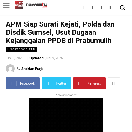
APM Siap Surati Kejati, Polda dan
Disdik Sumsel, Usut Dugaan
Kejanggalan PPDB di Prabumulih
UNCATEGORIZED
Juni 9, 2026
Updated:
Juni 9, 2026
By
Andrian Purja
Facebook
Twitter
Pinterest
- Advertisement -