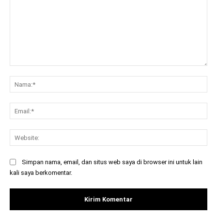
Komentar:
Na
Ema
Web
Simpan nama, email, dan situs web saya di browser ini untuk lain
kali saya berkomentar.