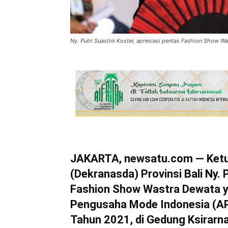
Ny. Putri Suastini Koster, apresiasi pentas Fashion Show W
JAKARTA, newsatu.com — Ketua
(Dekranasda) Provinsi Bali Ny.
Fashion Show Wastra Dewata y
Pengusaha Mode Indonesia (AP
Tahun 2021, di Gedung Ksirarn