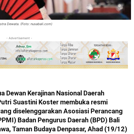
astra Dewata. (Foto: nusabali.com)
- Advertisement -
 Dewan Kerajinan Nasional Daerah
 Putri Suastini Koster membuka resmi
ang diselenggarakan Asosiasi Perancang
PMI) Badan Pengurus Daerah (BPD) Bali
awa, Taman Budaya Denpasar, Ahad (19/12)