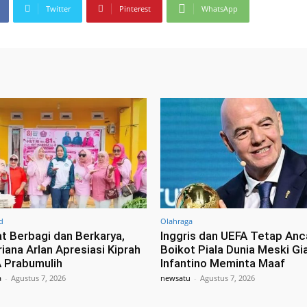
Twitter
Pinterest
WhatsApp
d
Olahraga
 Berbagi dan Berkarya,
Inggris dan UEFA Tetap An
iana Arlan Apresiasi Kiprah
Boikot Piala Dunia Meski Gi
 Prabumulih
Infantino Meminta Maaf
a
-
Agustus 7, 2026
newsatu
-
Agustus 7, 2026