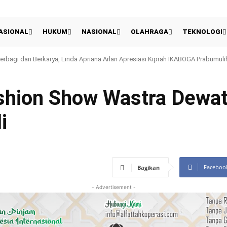
ASIONAL
HUKUM
NASIONAL
OLAHRAGA
TEKNOLOGI
 UEFA Tetap Ancam Boikot Piala Dunia Meski Gianni Infantino Meminta Maaf
shion Show Wastra Dewat
i
Faceboo
Bagikan
- Advertisement -