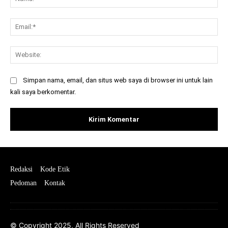
Ema
Web
Simpan nama, email, dan situs web saya di browser ini untuk lain
kali saya berkomentar.
Redaksi
Kode Etik
Pedoman
Kontak
© Copyright 2025, All Rights Reserved