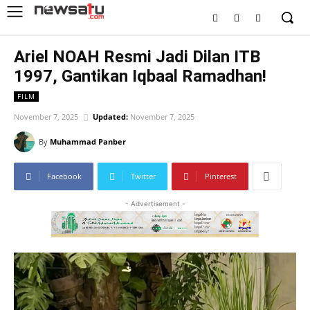
Ariel NOAH Resmi Jadi Dilan ITB
1997, Gantikan Iqbaal Ramadhan!
FILM
November 7, 2025
Updated:
November 7, 2025
By
Muhammad Panber
Facebook
Twitter
Pinterest
- Advertisement -