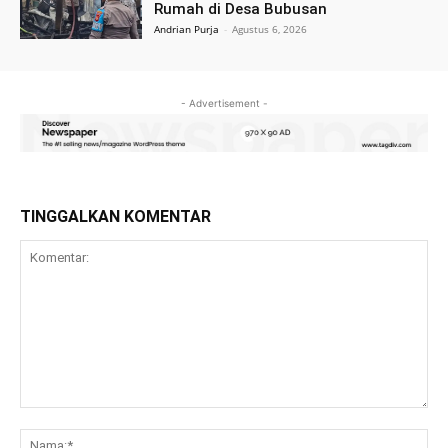
Rumah di Desa Bubusan
Andrian Purja
-
Agustus 6, 2026
- Advertisement -
TINGGALKAN KOMENTAR
Komentar:
Na