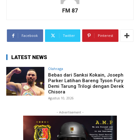
FM 87
Facebook
Twitter
Pinterest
LATEST NEWS
Olahraga
Bebas dari Sanksi Kokain, Joseph
Parker Latihan Bareng Tyson Fury
Demi Tarung Trilogi dengan Derek
Chisora
Agustus 10, 2026
- Advertisement -