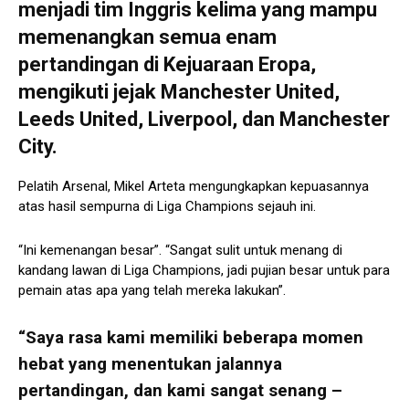
menjadi tim Inggris kelima yang mampu
memenangkan semua enam
pertandingan di Kejuaraan Eropa,
mengikuti jejak Manchester United,
Leeds United, Liverpool, dan Manchester
City.
Pelatih Arsenal, Mikel Arteta mengungkapkan kepuasannya
atas hasil sempurna di Liga Champions sejauh ini.
“Ini kemenangan besar”. “Sangat sulit untuk menang di
kandang lawan di Liga Champions, jadi pujian besar untuk para
pemain atas apa yang telah mereka lakukan”.
“Saya rasa kami memiliki beberapa momen
hebat yang menentukan jalannya
pertandingan, dan kami sangat senang –