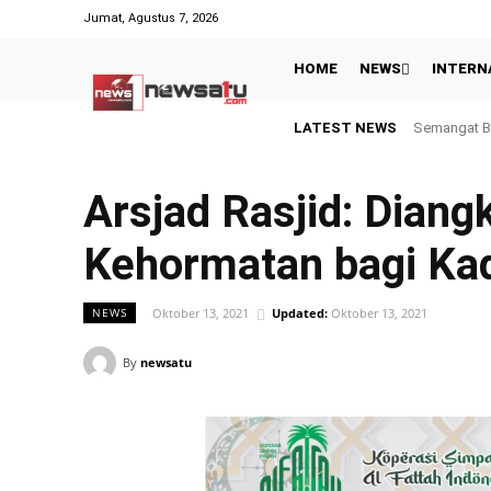
Jumat, Agustus 7, 2026
HOME
NEWS
INTERN
LATEST NEWS
Semangat Berba
Inggris dan
Arsjad Rasjid: Dian
Kehormatan bagi Ka
Oktober 13, 2021
Updated:
Oktober 13, 2021
NEWS
By
newsatu