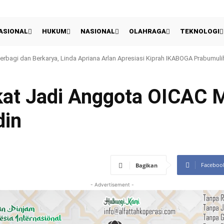
ASIONAL
HUKUM
NASIONAL
OLAHRAGA
TEKNOLOGI
gi dan Berkarya, Linda Apriana Arlan Apresiasi Kiprah IKABOGA Prabumulih
 UEFA Tetap Ancam Boikot Piala Dunia Meski Gianni Infantino Meminta Maaf
gkat Jadi Anggota OICAC
din
Faceboo
Bagikan
- Advertisement -