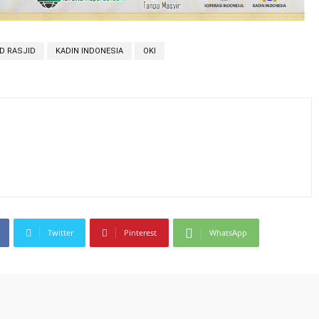
D RASJID
KADIN INDONESIA
OKI
Twitter
Pinterest
WhatsApp