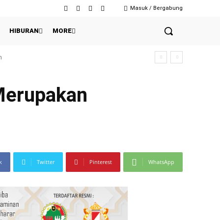
Masuk / Bergabung
HIBURAN
MORE
 Merupakan
k
Twitter
Pinterest
WhatsApp