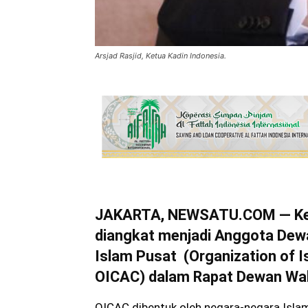
Arsjad Rasjid, Ketua Kadin Indonesia.
JAKARTA, NEWSATU.COM — Ketu
diangkat menjadi Anggota Dewa
Islam Pusat (Organization of I
OICAC) dalam Rapat Dewan Wal
OICAC dibentuk oleh negara-negara Isla