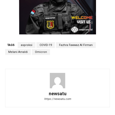
TAGS
asproksi
COVID-19
Fazhra Fawwaz Al Firman
Melani Arnaldi
Omicron
newsatu
https://newsatu.com