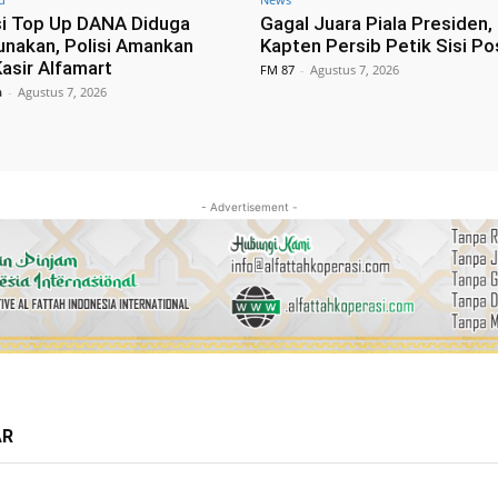
i Top Up DANA Diduga
Gagal Juara Piala Presiden, 
unakan, Polisi Amankan
Kapten Persib Petik Sisi Pos
asir Alfamart
FM 87
-
Agustus 7, 2026
a
-
Agustus 7, 2026
- Advertisement -
AR