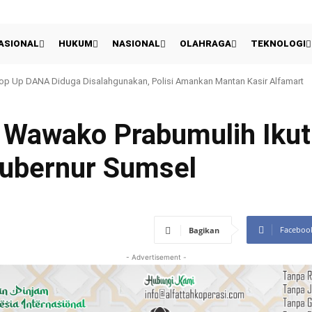
ASIONAL
HUKUM
NASIONAL
OLAHRAGA
TEKNOLOGI
Up DANA Diduga Disalahgunakan, Polisi Amankan Mantan Kasir Alfamart
Piala Presiden, Pelatih & Kapten Persib Petik Sisi Positif
 Wawako Prabumulih Ikut
Gubernur Sumsel
Faceboo
Bagikan
- Advertisement -