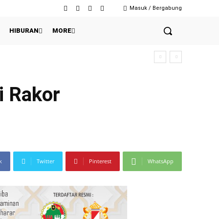
Masuk / Bergabung
HIBURAN
MORE
i Rakor
k
Twitter
Pinterest
WhatsApp