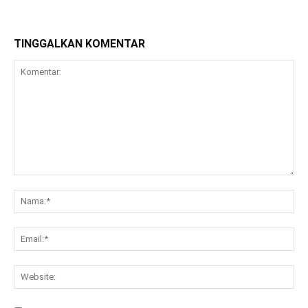
TINGGALKAN KOMENTAR
Komentar:
Na
Ema
Web