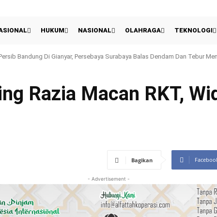
ASIONAL
HUKUM
NASIONAL
OLAHRAGA
TEKNOLOGI
son Resmi Terima Sabuk Juara Dunia WBO Kelas Ringan dari Vasiliy Lomach
ring Razia Macan RKT, Wi
Faceboo
Bagikan
- Advertisement -