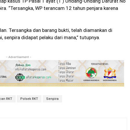
ap kasus TP Pasal 1 ayat (1 ) Undang-Undang Darurat No
ra. “Tersangka, WP terancam 12 tahun penjara karena
an. Tersangka dan barang bukti, telah diamankan di
i, senpira didapat pelaku dari mana,” tutupnya.
- Advertisement -
an RKT
Polsek RKT
Senpira