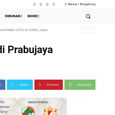
Masuk / Bergabung
HIBURAN
MORE
enko
di Prabujaya
k
Twitter
Pinterest
WhatsApp