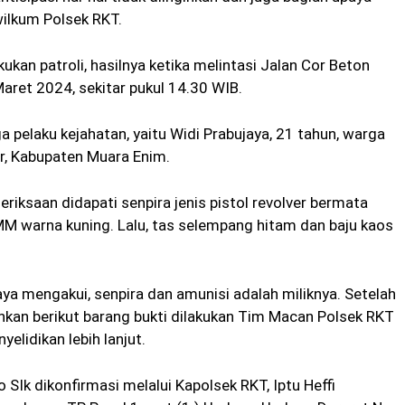
wilkum Polsek RKT.
an patroli, hasilnya ketika melintasi Jalan Cor Beton
aret 2024, sekitar pukul 14.30 WIB.
pelaku kejahatan, yaitu Widi Prabujaya, 21 tahun, warga
r, Kabupaten Muara Enim.
riksaan didapati senpira jenis pistol revolver bermata
6 MM warna kuning. Lalu, tas selempang hitam dan baju kaos
aya mengakui, senpira dan amunisi adalah miliknya. Setelah
mankan berikut barang bukti dilakukan Tim Macan Polsek RKT
lidikan lebih lanjut.
SIk dikonfirmasi melalui Kapolsek RKT, Iptu Heffi