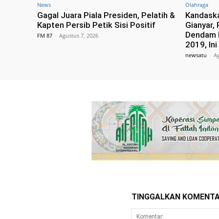
News
Olahraga
Gagal Juara Piala Presiden, Pelatih &
Kandaska
Kapten Persib Petik Sisi Positif
Gianyar,
Dendam 
FM 87
-
Agustus 7, 2026
2019, In
newsatu
-
Ag
TINGGALKAN KOMENT