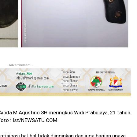
- Advertisement -
Aipda M Agustino SH meringkus Widi Prabujaya, 21 tahun
. Foto : Ist/NEWSATU.COM
isipasi hal-hal tidak diinginkan dan juga bagian upaya