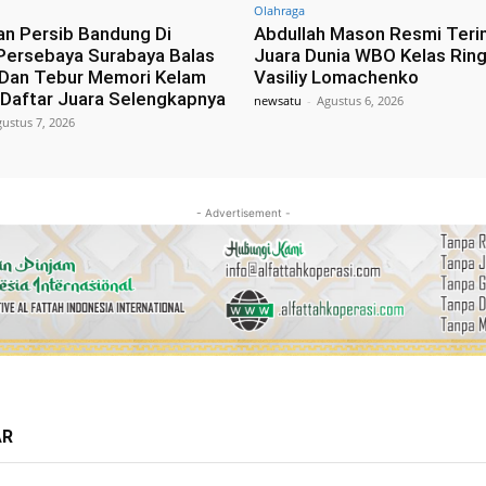
Olahraga
n Persib Bandung Di
Abdullah Mason Resmi Ter
 Persebaya Surabaya Balas
Juara Dunia WBO Kelas Ring
Dan Tebur Memori Kelam
Vasiliy Lomachenko
i Daftar Juara Selengkapnya
newsatu
-
Agustus 6, 2026
ustus 7, 2026
- Advertisement -
AR