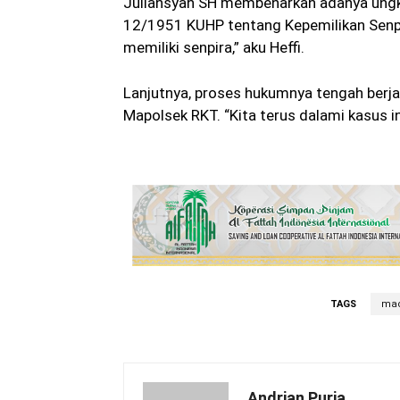
Juliansyah SH membenarkan adanya ungk
12/1951 KUHP tentang Kepemilikan Senpi
memiliki senpira,” aku Heffi.
Lanjutnya, proses hukumnya tengah berjal
Mapolsek RKT. “Kita terus dalami kasus in
TAGS
mac
Andrian Purja