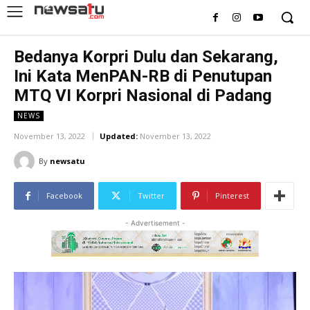
Bedanya Korpri Dulu dan Sekarang,
Ini Kata MenPAN-RB di Penutupan
MTQ VI Korpri Nasional di Padang
NEWS
November 13, 2022
Updated:
November 13, 2022
By
newsatu
Facebook
Twitter
Pinterest
- Advertisement -