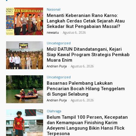
Nasional
Menanti Keberanian Rano Karno:
Langkah Cerdas Cetak Sejarah Atau
Sekadar Ikut Pengabaian Massal?
newsatu
-
Agustus 6, 2026
Uncategorized
MoU DATUN Ditandatangani, Kejari
Siap Kawal Program Strategis Pemkab
Muara Enim
Andrian Purja
-
Agustus 6, 2026
Uncategorized
Basarnas Palembang Lakukan
Pencarian Bocah Hilang Tenggelam
di Sungai Selabung
Andrian Purja
-
Agustus 6, 2026
Olahraga
Belum Tampil 100 Persen, Kecepatan
dan Kemampuan Finishing Karim
Adeyemi Langsung Bikin Hansi Flick
Terpesona