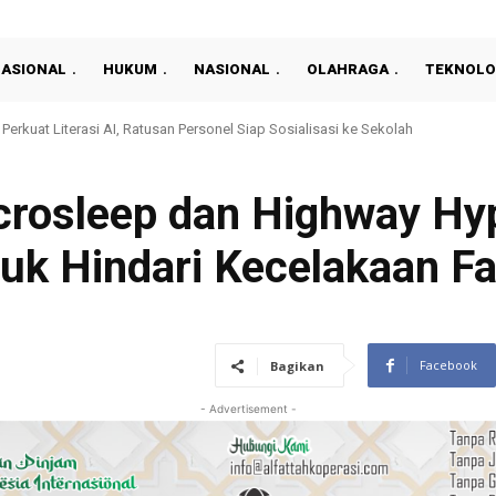
NASIONAL
HUKUM
NASIONAL
OLAHRAGA
TEKNOLO
residen 2026: Persija Kalahkan Arema 3-1 Dan Raih Peringkat Ketiga
icrosleep dan Highway Hy
uk Hindari Kecelakaan Fa
Facebook
Bagikan
- Advertisement -