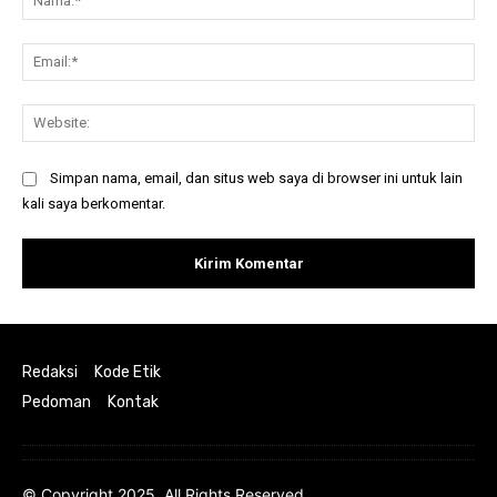
Ema
Web
Simpan nama, email, dan situs web saya di browser ini untuk lain
kali saya berkomentar.
Redaksi
Kode Etik
Pedoman
Kontak
© Copyright 2025, All Rights Reserved