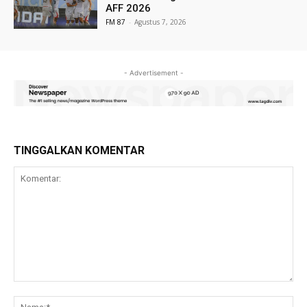
AFF 2026
FM 87
-
Agustus 7, 2026
- Advertisement -
TINGGALKAN KOMENTAR
Komentar:
Na