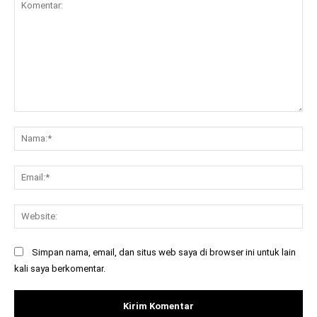
Komentar:
Na
Ema
Web
Simpan nama, email, dan situs web saya di browser ini untuk lain
kali saya berkomentar.