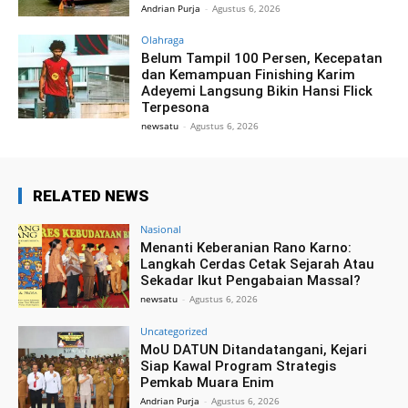
Andrian Purja
-
Agustus 6, 2026
Olahraga
Belum Tampil 100 Persen, Kecepatan
dan Kemampuan Finishing Karim
Adeyemi Langsung Bikin Hansi Flick
Terpesona
newsatu
-
Agustus 6, 2026
RELATED NEWS
Nasional
Menanti Keberanian Rano Karno:
Langkah Cerdas Cetak Sejarah Atau
Sekadar Ikut Pengabaian Massal?
newsatu
-
Agustus 6, 2026
Uncategorized
MoU DATUN Ditandatangani, Kejari
Siap Kawal Program Strategis
Pemkab Muara Enim
Andrian Purja
-
Agustus 6, 2026