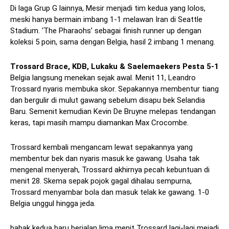
Di laga Grup G lainnya, Mesir menjadi tim kedua yang lolos,
meski hanya bermain imbang 1-1 melawan Iran di Seattle
Stadium. ‘The Pharaohs’ sebagai finish runner up dengan
koleksi 5 poin, sama dengan Belgia, hasil 2 imbang 1 menang.
Trossard Brace, KDB, Lukaku & Saelemaekers Pesta 5-1
Belgia langsung menekan sejak awal. Menit 11, Leandro
Trossard nyaris membuka skor. Sepakannya membentur tiang
dan bergulir di mulut gawang sebelum disapu bek Selandia
Baru. Semenit kemudian Kevin De Bruyne melepas tendangan
keras, tapi masih mampu diamankan Max Crocombe.
Trossard kembali mengancam lewat sepakannya yang
membentur bek dan nyaris masuk ke gawang. Usaha tak
mengenal menyerah, Trossard akhirnya pecah kebuntuan di
menit 28. Skema sepak pojok gagal dihalau sempurna,
Trossard menyambar bola dan masuk telak ke gawang. 1-0
Belgia unggul hingga jeda.
babak kedua baru berjalan lima menit Trossard lagi-lagi mejadi