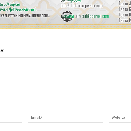
AR
Nama:*
Email:*