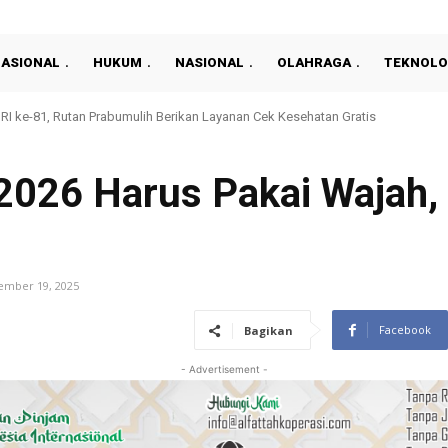
NASIONAL
HUKUM
NASIONAL
OLAHRAGA
TEKNOLO
 RI ke-81, Rutan Prabumulih Berikan Layanan Cek Kesehatan Gratis
2026 Harus Pakai Wajah, 
ember 19, 2025
Facebook
Bagikan
- Advertisement -