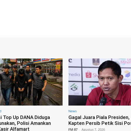
d
News
i Top Up DANA Diduga
Gagal Juara Piala Presiden, 
unakan, Polisi Amankan
Kapten Persib Petik Sisi Pos
asir Alfamart
FM 87
-
Agustus 7, 2026