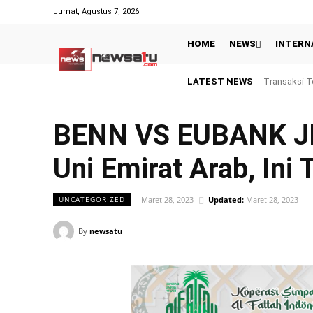
Jumat, Agustus 7, 2026
HOME
NEWS
INTERN
LATEST NEWS
Transaksi Top
Gagal Juara 
BENN VS EUBANK JR| 
Uni Emirat Arab, Ini
Maret 28, 2023
Updated:
Maret 28, 2023
UNCATEGORIZED
By
newsatu