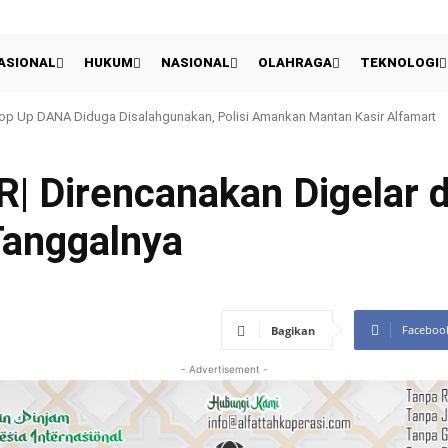
ASIONAL
HUKUM
NASIONAL
OLAHRAGA
TEKNOLOGI
 Up DANA Diduga Disalahgunakan, Polisi Amankan Mantan Kasir Alfamart
Piala Presiden, Pelatih & Kapten Persib Petik Sisi Positif
Direncanakan Digelar d
 Tanggalnya
Faceboo
Bagikan
- Advertisement -