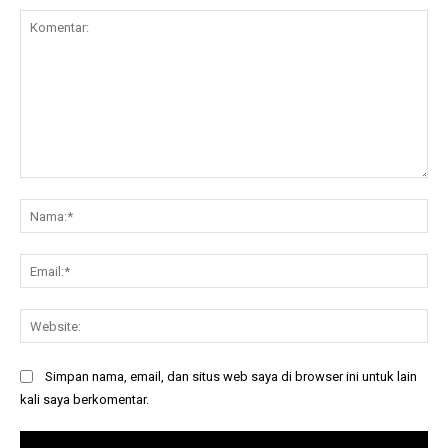
Komentar:
Na
Ema
Web
Simpan nama, email, dan situs web saya di browser ini untuk lain
kali saya berkomentar.