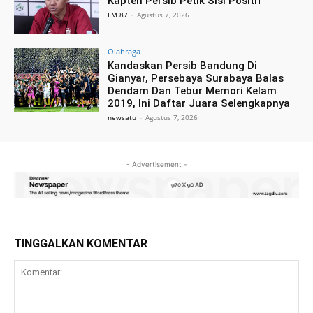
Kapten Persib Petik Sisi Positif
FM 87
-
Agustus 7, 2026
Olahraga
Kandaskan Persib Bandung Di
Gianyar, Persebaya Surabaya Balas
Dendam Dan Tebur Memori Kelam
2019, Ini Daftar Juara Selengkapnya
newsatu
-
Agustus 7, 2026
- Advertisement -
TINGGALKAN KOMENTAR