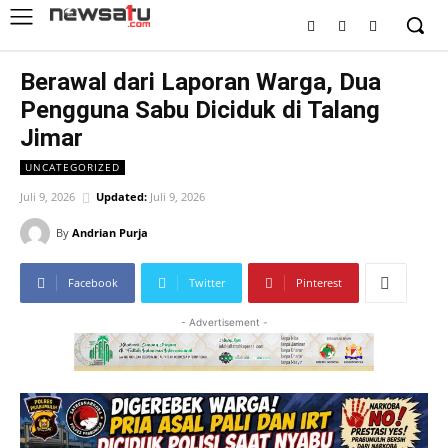
Berawal dari Laporan Warga, Dua
Pengguna Sabu Diciduk di Talang
Jimar
UNCATEGORIZED
Juli 9, 2026
Updated:
Juli 9, 2026
By
Andrian Purja
Facebook
Twitter
Pinterest
- Advertisement -