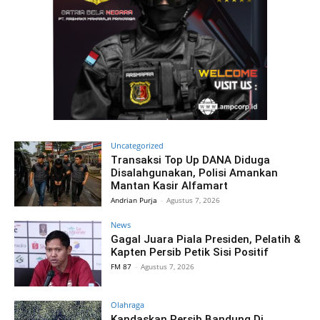
Uncategorized
Transaksi Top Up DANA Diduga
Disalahgunakan, Polisi Amankan
Mantan Kasir Alfamart
Andrian Purja
-
Agustus 7, 2026
News
Gagal Juara Piala Presiden, Pelatih &
Kapten Persib Petik Sisi Positif
FM 87
-
Agustus 7, 2026
Olahraga
Kandaskan Persib Bandung Di