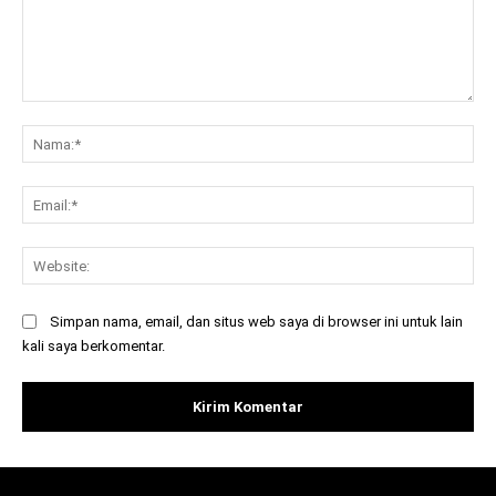
Komentar:
Na
Ema
Web
Simpan nama, email, dan situs web saya di browser ini untuk lain
kali saya berkomentar.