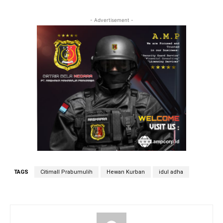
- Advertisement -
TAGS
Citimall Prabumulih
Hewan Kurban
idul adha