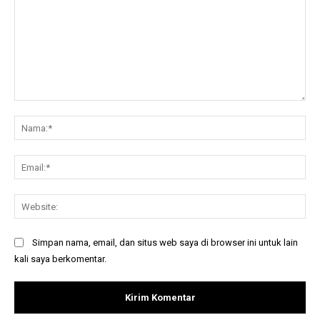
Komentar:
Na
Ema
Web
Simpan nama, email, dan situs web saya di browser ini untuk lain
kali saya berkomentar.