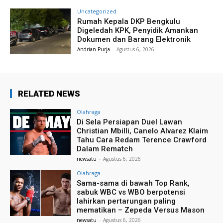
Uncategorized
Rumah Kepala DKP Bengkulu
Digeledah KPK, Penyidik Amankan
Dokumen dan Barang Elektronik
Andrian Purja
-
Agustus 6, 2026
RELATED NEWS
Olahraga
Di Sela Persiapan Duel Lawan
Christian Mbilli, Canelo Alvarez Klaim
Tahu Cara Redam Terence Crawford
Dalam Rematch
newsatu
-
Agustus 6, 2026
Olahraga
Sama-sama di bawah Top Rank,
sabuk WBC vs WBO berpotensi
lahirkan pertarungan paling
mematikan – Zepeda Versus Mason
newsatu
-
Agustus 6, 2026