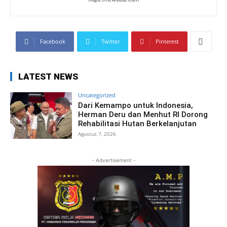
Facebook
Twitter
Pinterest
LATEST NEWS
Uncategorized
Dari Kemampo untuk Indonesia,
Herman Deru dan Menhut RI Dorong
Rehabilitasi Hutan Berkelanjutan
Agustus 7, 2026
- Advertisement -