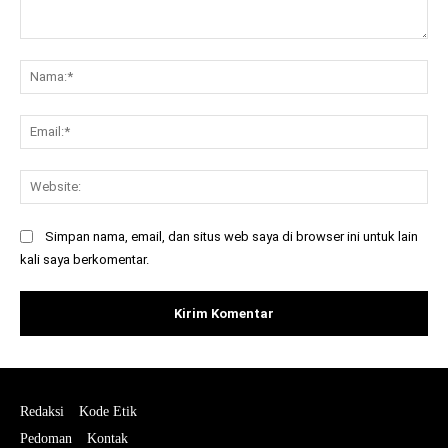
Komentar:
Na
Ema
Web
Simpan nama, email, dan situs web saya di browser ini untuk lain
kali saya berkomentar.
Redaksi
Kode Etik
Pedoman
Kontak