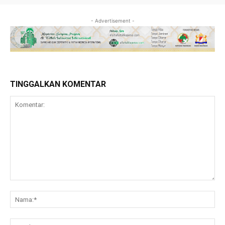
- Advertisement -
TINGGALKAN KOMENTAR
Komentar:
Na
Ema