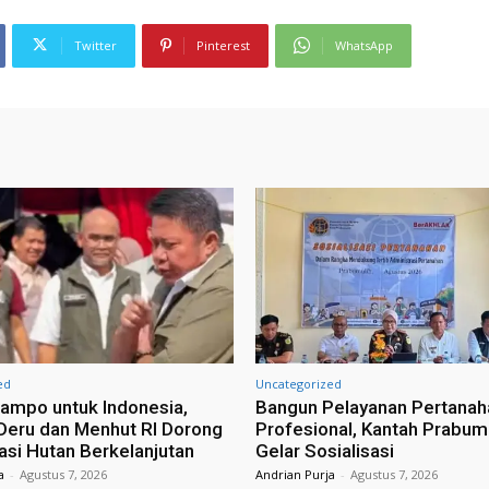
Twitter
Pinterest
WhatsApp
ed
Uncategorized
ampo untuk Indonesia,
Bangun Pelayanan Pertanah
eru dan Menhut RI Dorong
Profesional, Kantah Prabum
tasi Hutan Berkelanjutan
Gelar Sosialisasi
a
-
Agustus 7, 2026
Andrian Purja
-
Agustus 7, 2026