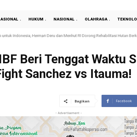
NASIONAL
HUKUM
NASIONAL
OLAHRAGA
TEKNOLO
nan Pertanahan yang Profesional, Kantah Prabumulih Gelar Sosialisasi
, IBF Beri Tenggat Waktu 
ight Sanchez vs Itauma!
Facebook
Bagikan
- Advertisement -