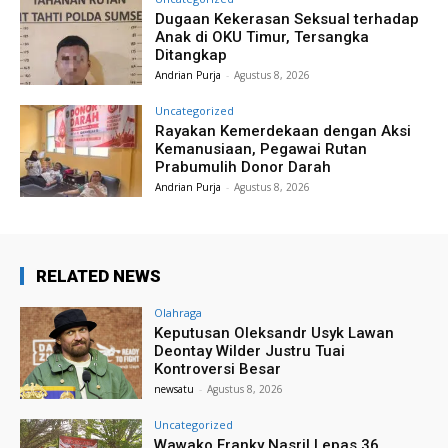
Dugaan Kekerasan Seksual terhadap
Anak di OKU Timur, Tersangka
Ditangkap
Andrian Purja
-
Agustus 8, 2026
Uncategorized
Rayakan Kemerdekaan dengan Aksi
Kemanusiaan, Pegawai Rutan
Prabumulih Donor Darah
Andrian Purja
-
Agustus 8, 2026
RELATED NEWS
Olahraga
Keputusan Oleksandr Usyk Lawan
Deontay Wilder Justru Tuai
Kontroversi Besar
newsatu
-
Agustus 8, 2026
Uncategorized
Wawako Franky Nasril Lepas 36