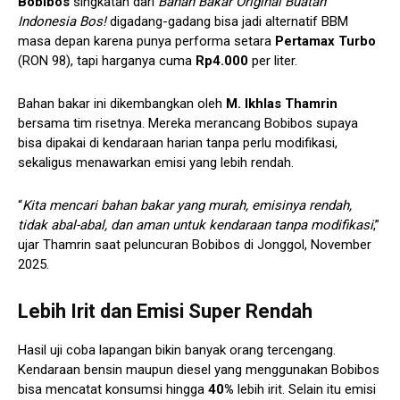
Bobibos
singkatan dari
Bahan Bakar Original Buatan
Indonesia Bos!
digadang-gadang bisa jadi alternatif BBM
masa depan karena punya performa setara
Pertamax Turbo
(RON 98), tapi harganya cuma
Rp4.000
per liter.
Bahan bakar ini dikembangkan oleh
M. Ikhlas Thamrin
bersama tim risetnya. Mereka merancang Bobibos supaya
bisa dipakai di kendaraan harian tanpa perlu modifikasi,
sekaligus menawarkan emisi yang lebih rendah.
“
Kita mencari bahan bakar yang murah, emisinya rendah,
tidak abal-abal, dan aman untuk kendaraan tanpa modifikasi
,”
ujar Thamrin saat peluncuran Bobibos di Jonggol, November
2025.
Lebih Irit dan Emisi Super Rendah
Hasil uji coba lapangan bikin banyak orang tercengang.
Kendaraan bensin maupun diesel yang menggunakan Bobibos
bisa mencatat konsumsi hingga
40%
lebih irit. Selain itu emisi