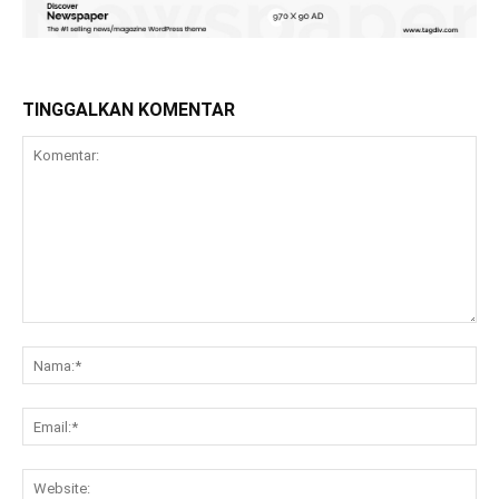
TINGGALKAN KOMENTAR
Komentar:
Na
Ema
Web