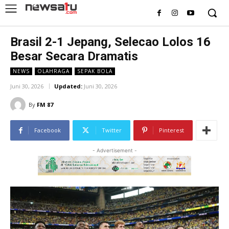
Brasil 2-1 Jepang, Selecao Lolos 16
Besar Secara Dramatis
NEWS
OLAHRAGA
SEPAK BOLA
Juni 30, 2026
Updated:
Juni 30, 2026
By
FM 87
Facebook
Twitter
Pinterest
- Advertisement -