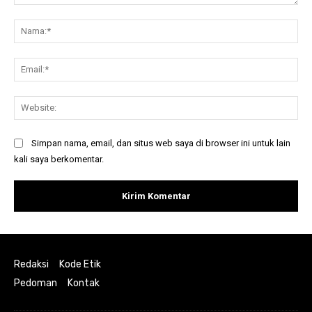
Komentar:
Na
Ema
Web
Simpan nama, email, dan situs web saya di browser ini untuk lain
kali saya berkomentar.
Redaksi
Kode Etik
Pedoman
Kontak