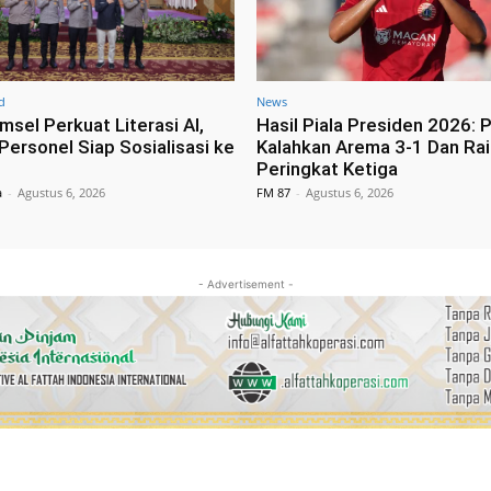
d
News
msel Perkuat Literasi AI,
Hasil Piala Presiden 2026: P
Personel Siap Sosialisasi ke
Kalahkan Arema 3-1 Dan Rai
Peringkat Ketiga
a
-
Agustus 6, 2026
FM 87
-
Agustus 6, 2026
- Advertisement -