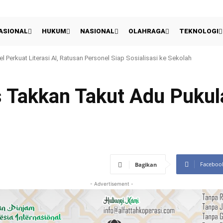
ASIONAL
HUKUM
NASIONAL
OLAHRAGA
TEKNOLOGI
rkuat Literasi AI, Ratusan Personel Siap Sosialisasi ke Sekolah
 Presiden 2026: Persija Kalahkan Arema 3-1 Dan Raih Peringkat Ketiga
s Takkan Takut Adu Pukul
Faceboo
Bagikan
- Advertisement -