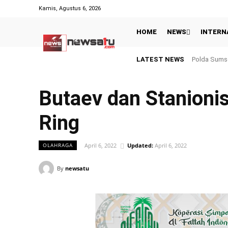
Kamis, Agustus 6, 2026
HOME
NEWS
INTERN
LATEST NEWS
Polda Sumsel Pe
Hasil Piala
Butaev dan Stanioni
Ring
April 6, 2022
Updated:
April 6, 2022
OLAHRAGA
By
newsatu