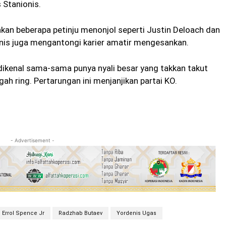
 Stanionis.
hkan beberapa petinju menonjol seperti Justin Deloach dan
nis juga mengantongi karier amatir mengesankan.
dikenal sama-sama punya nyali besar yang takkan takut
gah ring. Pertarungan ini menjanjikan partai KO.
- Advertisement -
Errol Spence Jr
Radzhab Butaev
Yordenis Ugas