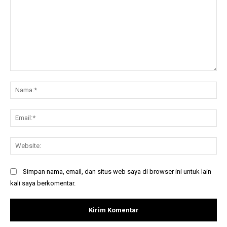
Komentar:
Na
Ema
Web
Simpan nama, email, dan situs web saya di browser ini untuk lain
kali saya berkomentar.