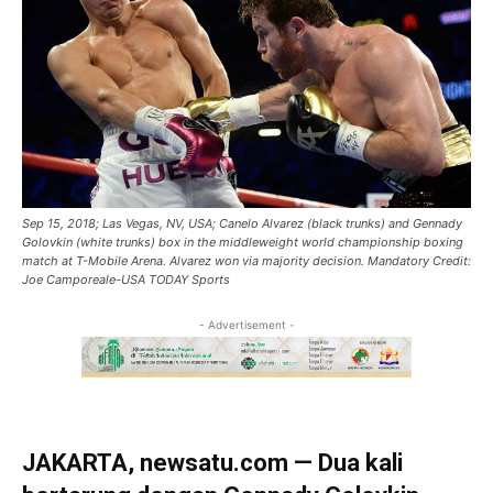
Sep 15, 2018; Las Vegas, NV, USA; Canelo Alvarez (black trunks) and Gennady
Golovkin (white trunks) box in the middleweight world championship boxing
match at T-Mobile Arena. Alvarez won via majority decision. Mandatory Credit:
Joe Camporeale-USA TODAY Sports
- Advertisement -
JAKARTA, newsatu.com — Dua kali