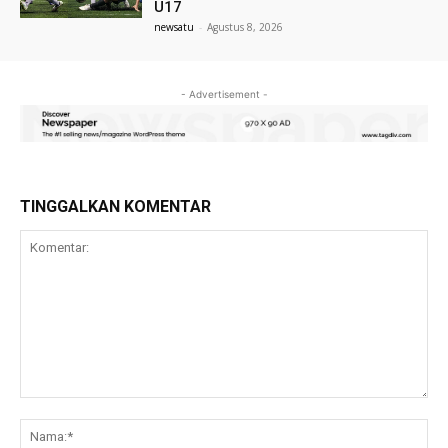
U17
newsatu
-
Agustus 8, 2026
- Advertisement -
TINGGALKAN KOMENTAR
Komentar:
Na