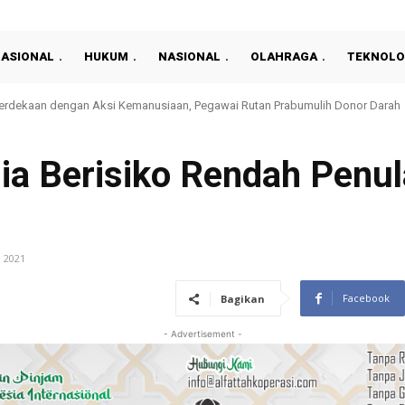
NASIONAL
HUKUM
NASIONAL
OLAHRAGA
TEKNOLO
aat Selamatkan Kernet yang Jatuh ke Sungai Baung, Satu Korban Masih Dicari
ia Berisiko Rendah Penu
 2021
Facebook
Bagikan
- Advertisement -