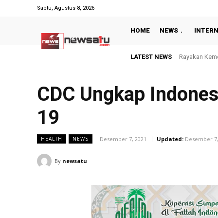
Sabtu, Agustus 8, 2026
HOME
NEWS
INTER
LATEST NEWS
Sopir Tewas S
CDC Ungkap Indones
19
Desember 7, 2021
Updated:
Desember 7,
HEALTH
NEWS
By
newsatu