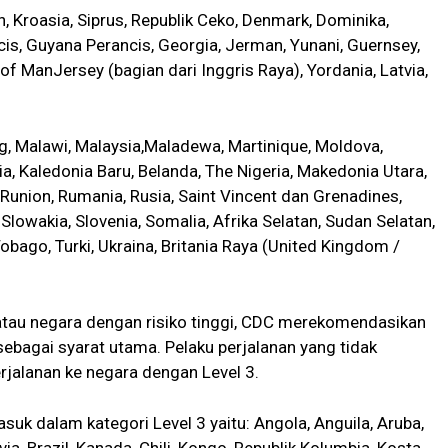
, Kroasia, Siprus, Republik Ceko, Denmark, Dominika,
cis, Guyana Perancis, Georgia, Jerman, Yunani, Guernsey,
sle of ManJersey (bagian dari Inggris Raya), Yordania, Latvia,
g, Malawi, Malaysia,Maladewa, Martinique, Moldova,
, Kaledonia Baru, Belanda, The Nigeria, Makedonia Utara,
 Runion, Rumania, Rusia, Saint Vincent dan Grenadines,
 Slowakia, Slovenia, Somalia, Afrika Selatan, Sudan Selatan,
obago, Turki, Ukraina, Britania Raya (United Kingdom /
 atau negara dengan risiko tinggi, CDC merekomendasikan
sebagai syarat utama. Pelaku perjalanan yang tidak
rjalanan ke negara dengan Level 3.
k dalam kategori Level 3 yaitu: Angola, Anguila, Aruba,
ia, Brazil, Kanada, Chili, Kongo, Republik Kolumbia, Kosta