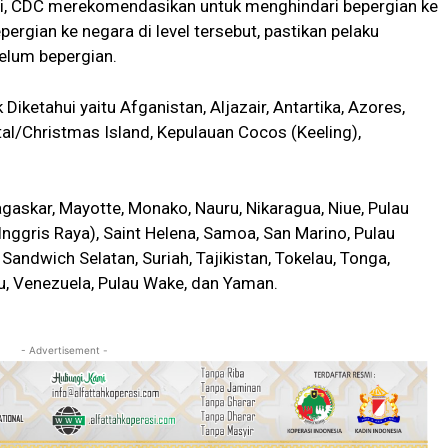
hui, CDC merekomendasikan untuk menghindari bepergian ke
pergian ke negara di level tersebut, pastikan pelaku
belum bepergian.
iketahui yaitu Afganistan, Aljazair, Antartika, Azores,
tal/Christmas Island, Kepulauan Cocos (Keeling),
agaskar, Mayotte, Monako, Nauru, Nikaragua, Niue, Pulau
(Inggris Raya), Saint Helena, Samoa, San Marino, Pulau
andwich Selatan, Suriah, Tajikistan, Tokelau, Tonga,
u, Venezuela, Pulau Wake, dan Yaman.
- Advertisement -