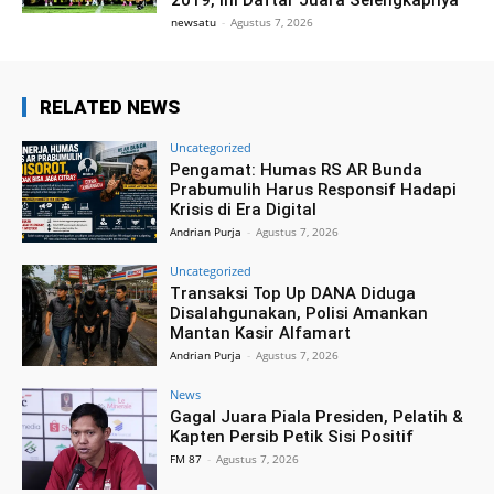
2019, Ini Daftar Juara Selengkapnya
newsatu
-
Agustus 7, 2026
RELATED NEWS
Uncategorized
Pengamat: Humas RS AR Bunda
Prabumulih Harus Responsif Hadapi
Krisis di Era Digital
Andrian Purja
-
Agustus 7, 2026
Uncategorized
Transaksi Top Up DANA Diduga
Disalahgunakan, Polisi Amankan
Mantan Kasir Alfamart
Andrian Purja
-
Agustus 7, 2026
News
Gagal Juara Piala Presiden, Pelatih &
Kapten Persib Petik Sisi Positif
FM 87
-
Agustus 7, 2026