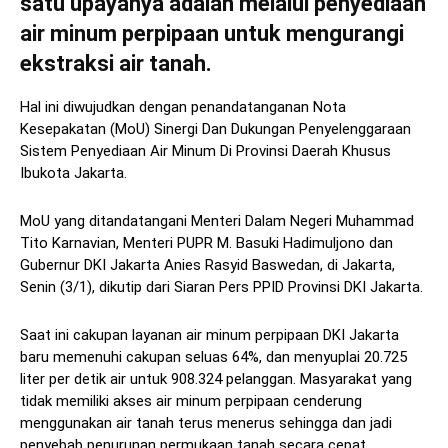
satu upayanya adalah melalui penyediaan
air minum perpipaan untuk mengurangi
ekstraksi air tanah.
Hal ini diwujudkan dengan penandatanganan Nota
Kesepakatan (MoU) Sinergi Dan Dukungan Penyelenggaraan
Sistem Penyediaan Air Minum Di Provinsi Daerah Khusus
Ibukota Jakarta.
MoU yang ditandatangani Menteri Dalam Negeri Muhammad
Tito Karnavian, Menteri PUPR M. Basuki Hadimuljono dan
Gubernur DKI Jakarta Anies Rasyid Baswedan, di Jakarta,
Senin (3/1), dikutip dari Siaran Pers PPID Provinsi DKI Jakarta.
Saat ini cakupan layanan air minum perpipaan DKI Jakarta
baru memenuhi cakupan seluas 64%, dan menyuplai 20.725
liter per detik air untuk 908.324 pelanggan. Masyarakat yang
tidak memiliki akses air minum perpipaan cenderung
menggunakan air tanah terus menerus sehingga dan jadi
penyebab penurunan permukaan tanah secara cepat.