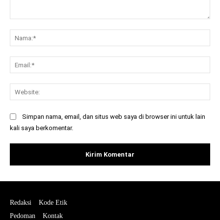
Komentar:
Na
Ema
Web
Simpan nama, email, dan situs web saya di browser ini untuk lain
kali saya berkomentar.
Redaksi
Kode Etik
Pedoman
Kontak