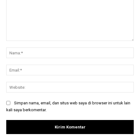
Komentar:
Na
Ema
Web
Simpan nama, email, dan situs web saya di browser ini untuk lain
kali saya berkomentar.