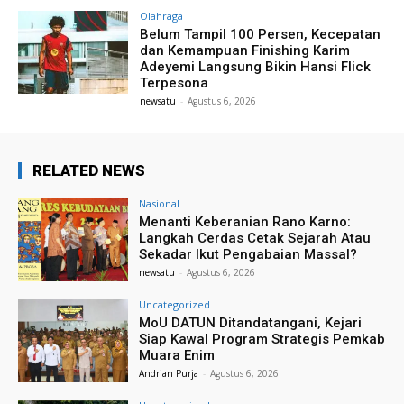
Olahraga
Belum Tampil 100 Persen, Kecepatan
dan Kemampuan Finishing Karim
Adeyemi Langsung Bikin Hansi Flick
Terpesona
newsatu
-
Agustus 6, 2026
RELATED NEWS
Nasional
Menanti Keberanian Rano Karno:
Langkah Cerdas Cetak Sejarah Atau
Sekadar Ikut Pengabaian Massal?
newsatu
-
Agustus 6, 2026
Uncategorized
MoU DATUN Ditandatangani, Kejari
Siap Kawal Program Strategis Pemkab
Muara Enim
Andrian Purja
-
Agustus 6, 2026