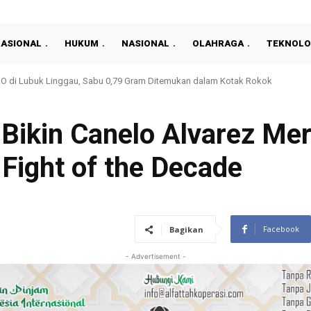
NASIONAL
HUKUM
NASIONAL
OLAHRAGA
TEKNOLO
ode 2026-2030, Patelki Prabumulih Diminta Perkuat Profesionalisme
i Bikin Canelo Alvarez Me
 Fight of the Decade
Facebook
Bagikan
- Advertisement -