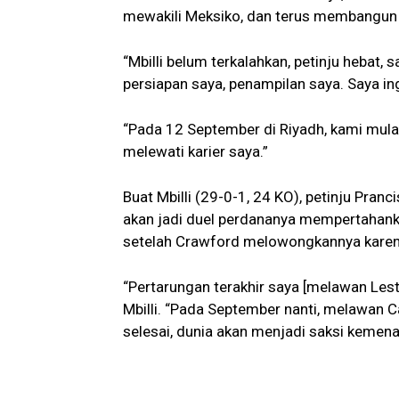
mewakili Meksiko, dan terus membangun w
“Mbilli belum terkalahkan, petinju hebat,
persiapan saya, penampilan saya. Saya i
“Pada 12 September di Riyadh, kami mulai
melewati karier saya.”
Buat Mbilli (29-0-1, 24 KO), petinju Pranc
akan jadi duel perdananya mempertahanka
setelah Crawford melowongkannya karen
“Pertarungan terakhir saya [melawan Lest
Mbilli. “Pada September nanti, melawan Ca
selesai, dunia akan menjadi saksi kemena