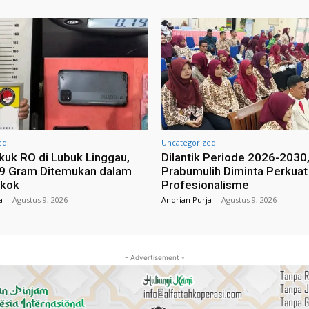
ed
Uncategorized
ekuk RO di Lubuk Linggau,
Dilantik Periode 2026-2030,
79 Gram Ditemukan dalam
Prabumulih Diminta Perkuat
okok
Profesionalisme
a
-
Agustus 9, 2026
Andrian Purja
-
Agustus 9, 2026
- Advertisement -