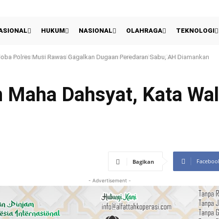
ASIONAL
HUKUM
NASIONAL
OLAHRAGA
TEKNOLOGI
oba Polres Musi Rawas Gagalkan Dugaan Peredaran Sabu, AH Diamankan
n Maha Dahsyat, Kata Wal
Faceboo
Bagikan
- Advertisement -