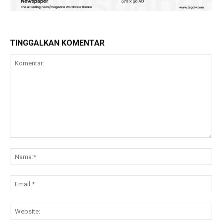
TINGGALKAN KOMENTAR
Komentar:
Na
Ema
Web