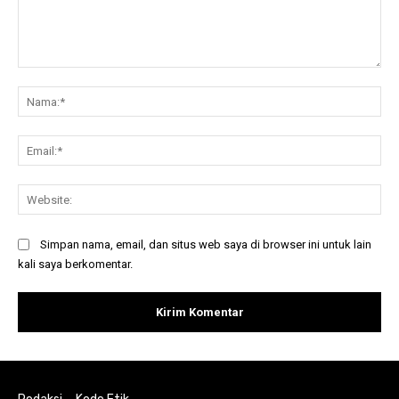
Komentar:
Na
Ema
Web
Simpan nama, email, dan situs web saya di browser ini untuk lain
kali saya berkomentar.