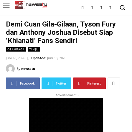
Demi Cuan Gila-Gilaan, Tyson Fury
dan Anthony Joshua Disebut Siap
‘Khianati’ Fans Sendiri
OLAHRAGA
TINJU
Juni 18, 2026
Updated:
Juni 18, 2026
By
newsatu
Facebook
Twitter
Pinterest
- Advertisement -