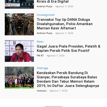
Krisis di Era Digital
Andrian Purja
-
Agustus 7, 2026
Uncategorized
Transaksi Top Up DANA Diduga
Disalahgunakan, Polisi Amankan
Mantan Kasir Alfamart
Andrian Purja
-
Agustus 7, 2026
News
Gagal Juara Piala Presiden, Pelatih &
Kapten Persib Petik Sisi Positif
FM 87
-
Agustus 7, 2026
Olahraga
Kandaskan Persib Bandung Di
Gianyar, Persebaya Surabaya Balas
Dendam Dan Tebur Memori Kelam
2019, Ini Daftar Juara Selengkapnya
newsatu
-
Agustus 7, 2026
- Advertisement -