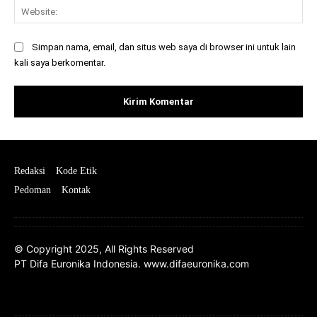
Web
Simpan nama, email, dan situs web saya di browser ini untuk lain
kali saya berkomentar.
Redaksi
Kode Etik
Pedoman
Kontak
© Copyright 2025, All Rights Reserved
PT Difa Euronika Indonesia. www.difaeuronika.com